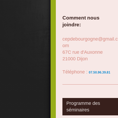
Comment nous
joindre:
cepdebourgogne@gmail.c
om
67C rue d'Auxonne
21000
Dijon
Téléphone :
07.50.96.39.81
Programme des
séminaires