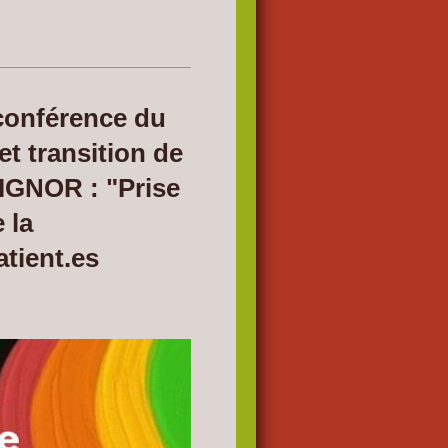
conférence du
et transition de
IGNOR : "Prise
 la
atient.es